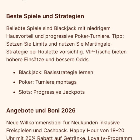
Beste Spiele und Strategien
Beliebte Spiele sind Blackjack mit niedrigem
Hausvorteil und progressive Poker-Turniere. Tipp:
Setzen Sie Limits und nutzen Sie Martingale-
Strategie bei Roulette vorsichtig. VIP-Tische bieten
höhere Einsätze und bessere Odds.
Blackjack: Basisstrategie lernen
Poker: Turniere montags
Slots: Progressive Jackpots
Angebote und Boni 2026
Neue Willkommensboni für Neukunden inklusive
Freispielen und Cashback. Happy Hour von 18–20
Uhr mit 20% Rabatt auf Getränke. Loyalty-Programm