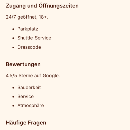
Zugang und Öffnungszeiten
24/7 geöffnet, 18+.
Parkplatz
Shuttle-Service
Dresscode
Bewertungen
4.5/5 Sterne auf Google.
Sauberkeit
Service
Atmosphäre
Häufige Fragen