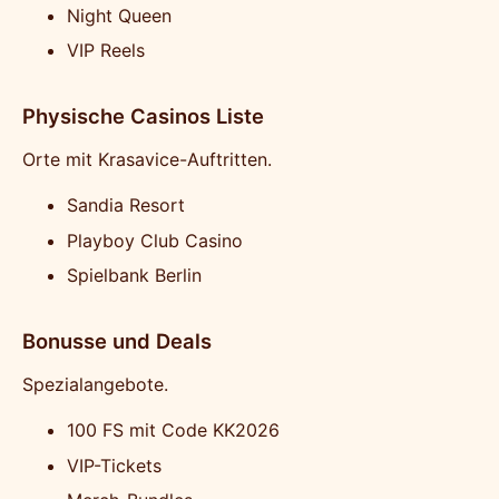
Night Queen
VIP Reels
Physische Casinos Liste
Orte mit Krasavice-Auftritten.
Sandia Resort
Playboy Club Casino
Spielbank Berlin
Bonusse und Deals
Spezialangebote.
100 FS mit Code KK2026
VIP-Tickets