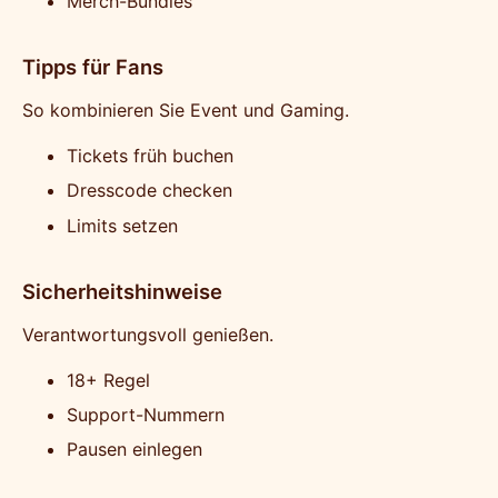
Merch-Bundles
Tipps für Fans
So kombinieren Sie Event und Gaming.
Tickets früh buchen
Dresscode checken
Limits setzen
Sicherheitshinweise
Verantwortungsvoll genießen.
18+ Regel
Support-Nummern
Pausen einlegen