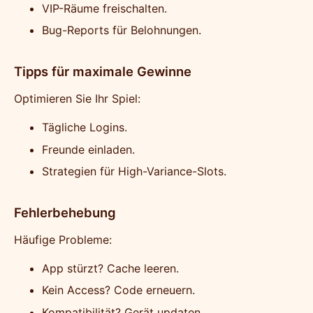
VIP-Räume freischalten.
Bug-Reports für Belohnungen.
Tipps für maximale Gewinne
Optimieren Sie Ihr Spiel:
Tägliche Logins.
Freunde einladen.
Strategien für High-Variance-Slots.
Fehlerbehebung
Häufige Probleme:
App stürzt? Cache leeren.
Kein Access? Code erneuern.
Kompatibilität? Gerät updaten.