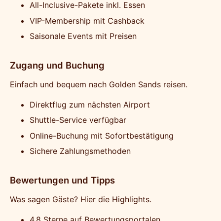
All-Inclusive-Pakete inkl. Essen
VIP-Membership mit Cashback
Saisonale Events mit Preisen
Zugang und Buchung
Einfach und bequem nach Golden Sands reisen.
Direktflug zum nächsten Airport
Shuttle-Service verfügbar
Online-Buchung mit Sofortbestätigung
Sichere Zahlungsmethoden
Bewertungen und Tipps
Was sagen Gäste? Hier die Highlights.
4,8 Sterne auf Bewertungsportalen