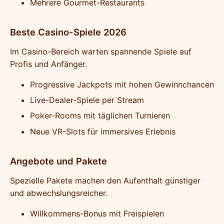
Mehrere Gourmet-Restaurants
Beste Casino-Spiele 2026
Im Casino-Bereich warten spannende Spiele auf
Profis und Anfänger.
Progressive Jackpots mit hohen Gewinnchancen
Live-Dealer-Spiele per Stream
Poker-Rooms mit täglichen Turnieren
Neue VR-Slots für immersives Erlebnis
Angebote und Pakete
Spezielle Pakete machen den Aufenthalt günstiger
und abwechslungsreicher.
Willkommens-Bonus mit Freispielen