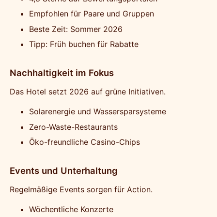
Empfohlen für Paare und Gruppen
Beste Zeit: Sommer 2026
Tipp: Früh buchen für Rabatte
Nachhaltigkeit im Fokus
Das Hotel setzt 2026 auf grüne Initiativen.
Solarenergie und Wassersparsysteme
Zero-Waste-Restaurants
Öko-freundliche Casino-Chips
Events und Unterhaltung
Regelmäßige Events sorgen für Action.
Wöchentliche Konzerte