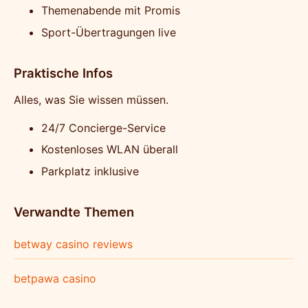
Themenabende mit Promis
Sport-Übertragungen live
Praktische Infos
Alles, was Sie wissen müssen.
24/7 Concierge-Service
Kostenloses WLAN überall
Parkplatz inklusive
Verwandte Themen
betway casino reviews
betpawa casino