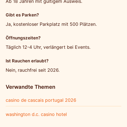
Ab 18 Jahren mit gültigem Ausweis.
Gibt es Parken?
Ja, kostenloser Parkplatz mit 500 Plätzen.
Öffnungszeiten?
Täglich 12-4 Uhr, verlängert bei Events.
Ist Rauchen erlaubt?
Nein, rauchfrei seit 2026.
Verwandte Themen
casino de cascais portugal 2026
washington d.c. casino hotel