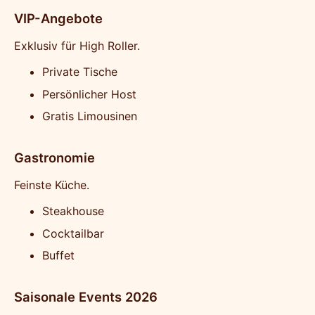
VIP-Angebote
Exklusiv für High Roller.
Private Tische
Persönlicher Host
Gratis Limousinen
Gastronomie
Feinste Küche.
Steakhouse
Cocktailbar
Buffet
Saisonale Events 2026