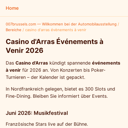
Home
007brussels.com — Willkommen bei der Automobilausstellung
/
Bereiche
/
casino d'arras évènements à venir
Casino d'Arras Événements à
Venir 2026
Das
Casino d'Arras
kündigt spannende
événements
à venir
für 2026 an. Von Konzerten bis Poker-
Turnieren – der Kalender ist gepackt.
In Nordfrankreich gelegen, bietet es 300 Slots und
Fine-Dining. Bleiben Sie informiert über Events.
Juni 2026: Musikfestival
Französische Stars live auf der Bühne.