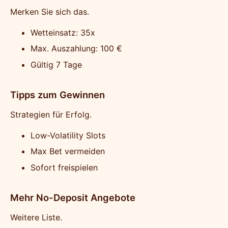
Merken Sie sich das.
Wetteinsatz: 35x
Max. Auszahlung: 100 €
Gültig 7 Tage
Tipps zum Gewinnen
Strategien für Erfolg.
Low-Volatility Slots
Max Bet vermeiden
Sofort freispielen
Mehr No-Deposit Angebote
Weitere Liste.