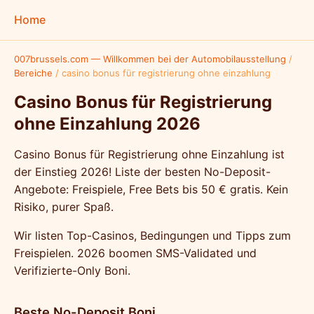
Home
007brussels.com — Willkommen bei der Automobilausstellung
/
Bereiche
/
casino bonus für registrierung ohne einzahlung
Casino Bonus für Registrierung
ohne Einzahlung 2026
Casino Bonus für Registrierung ohne Einzahlung ist
der Einstieg 2026! Liste der besten No-Deposit-
Angebote: Freispiele, Free Bets bis 50 € gratis. Kein
Risiko, purer Spaß.
Wir listen Top-Casinos, Bedingungen und Tipps zum
Freispielen. 2026 boomen SMS-Validated und
Verifizierte-Only Boni.
Beste No-Deposit Boni