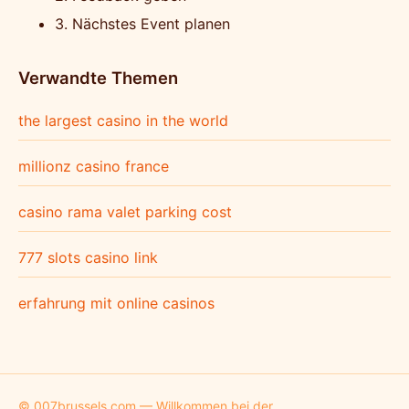
3. Nächstes Event planen
Verwandte Themen
the largest casino in the world
millionz casino france
casino rama valet parking cost
777 slots casino link
erfahrung mit online casinos
© 007brussels.com — Willkommen bei der