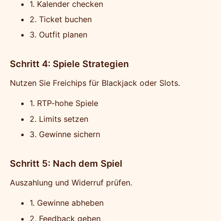
1. Kalender checken
2. Ticket buchen
3. Outfit planen
Schritt 4: Spiele Strategien
Nutzen Sie Freichips für Blackjack oder Slots.
1. RTP-hohe Spiele
2. Limits setzen
3. Gewinne sichern
Schritt 5: Nach dem Spiel
Auszahlung und Widerruf prüfen.
1. Gewinne abheben
2. Feedback geben