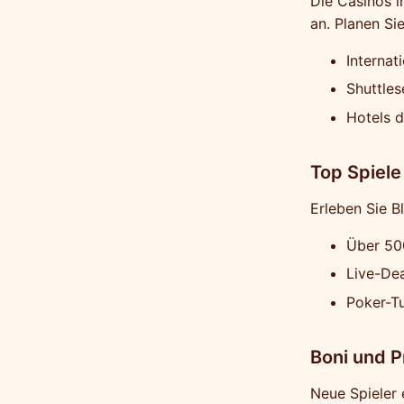
Die Casinos i
an. Planen Sie
Internat
Shuttles
Hotels d
Top Spiele
Erleben Sie B
Über 50
Live-Dea
Poker-Tu
Boni und 
Neue Spieler