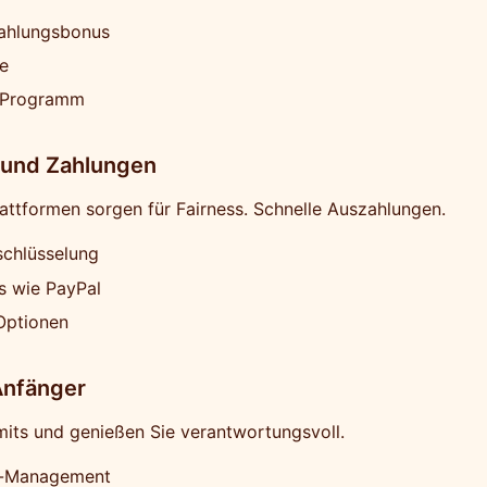
zahlungsbonus
le
-Programm
 und Zahlungen
lattformen sorgen für Fairness. Schnelle Auszahlungen.
schlüsselung
s wie PayPal
Optionen
Anfänger
mits und genießen Sie verantwortungsvoll.
l-Management