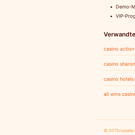
Demo-Mo
VIP-Pro
Verwandt
casino actio
casino sharon
casino hotels 
all wins casin
© 007brussels.