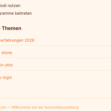
di nutzen
gramme beitreten
e Themen
n erfahrungen 2026
 stone
in ohio
o login
com — Willkommen bei der Automobilausstellung