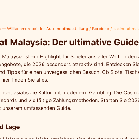
 — Willkommen bei der Automobilausstellung
/
Bereiche
/
casino at mal
at Malaysia: Der ultimative Guid
Malaysia ist ein Highlight für Spieler aus aller Welt. In den
Angebote, die 2026 besonders attraktiv sind. Entdecken Si
und Tipps für einen unvergesslichen Besuch. Ob Slots, Tisch
hier finden Sie alles.
indet asiatische Kultur mit modernem Gambling. Die Casin
andards und vielfältige Zahlungsmethoden. Starten Sie 2026
t unserem umfassenden Guide.
nd Lage