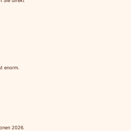
n Sie direkt
st enorm.
ionen 2026.