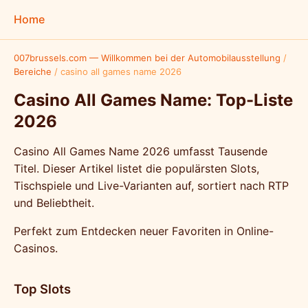
Home
007brussels.com — Willkommen bei der Automobilausstellung
/
Bereiche
/
casino all games name 2026
Casino All Games Name: Top-Liste
2026
Casino All Games Name 2026 umfasst Tausende
Titel. Dieser Artikel listet die populärsten Slots,
Tischspiele und Live-Varianten auf, sortiert nach RTP
und Beliebtheit.
Perfekt zum Entdecken neuer Favoriten in Online-
Casinos.
Top Slots