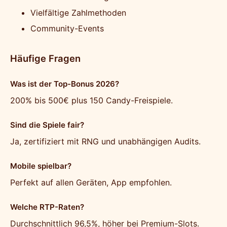
Vielfältige Zahlmethoden
Community-Events
Häufige Fragen
Was ist der Top-Bonus 2026?
200% bis 500€ plus 150 Candy-Freispiele.
Sind die Spiele fair?
Ja, zertifiziert mit RNG und unabhängigen Audits.
Mobile spielbar?
Perfekt auf allen Geräten, App empfohlen.
Welche RTP-Raten?
Durchschnittlich 96,5%, höher bei Premium-Slots.