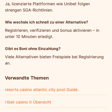
Ja, lizenzierte Plattformen wie Unibet folgen
strengen SGA-Richtlinien.
Wie wechsle ich schnell zu einer Alternative?
Registrieren, verifizieren und bonus aktivieren – in
unter 10 Minuten erledigt.
Gibt es Boni ohne Einzahlung?
Viele Alternativen bieten Freispiele bei Registrierung
an.
Verwandte Themen
resorts casino atlantic city pool Guide
rtbet casino it Übersicht