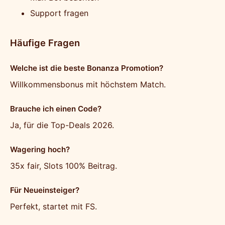
Support fragen
Häufige Fragen
Welche ist die beste Bonanza Promotion?
Willkommensbonus mit höchstem Match.
Brauche ich einen Code?
Ja, für die Top-Deals 2026.
Wagering hoch?
35x fair, Slots 100% Beitrag.
Für Neueinsteiger?
Perfekt, startet mit FS.