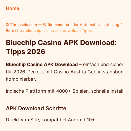
Home
007brussels.com — Willkommen bei der Automobilausstellung
/
Bereiche
/
bluechip casino apk download Tipps
Bluechip Casino APK Download:
Tipps 2026
Bluechip Casino APK Download
– einfach und sicher
für 2026. Perfekt mit Casino Austria Geburtstagsboni
kombinierbar.
Indische Plattform mit 4000+ Spielen, schnelle Install.
APK Download Schritte
Direkt von Site, kompatibel Android 10+.