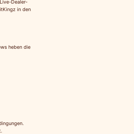
Live-Dealer-
itKingz in den
iews heben die
dingungen.
.