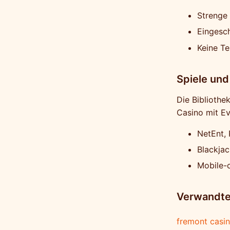
Strenge
Eingesc
Keine T
Spiele und
Die Bibliothe
Casino mit Ev
NetEnt, 
Blackjac
Mobile-
Verwandt
fremont casi