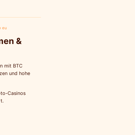
o eu
rmen &
en mit BTC
itzen und hohe
pto-Casinos
t.