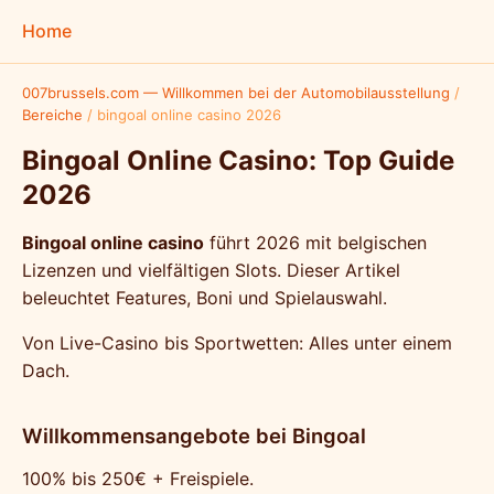
Home
007brussels.com — Willkommen bei der Automobilausstellung
/
Bereiche
/
bingoal online casino 2026
Bingoal Online Casino: Top Guide
2026
Bingoal online casino
führt 2026 mit belgischen
Lizenzen und vielfältigen Slots. Dieser Artikel
beleuchtet Features, Boni und Spielauswahl.
Von Live-Casino bis Sportwetten: Alles unter einem
Dach.
Willkommensangebote bei Bingoal
100% bis 250€ + Freispiele.