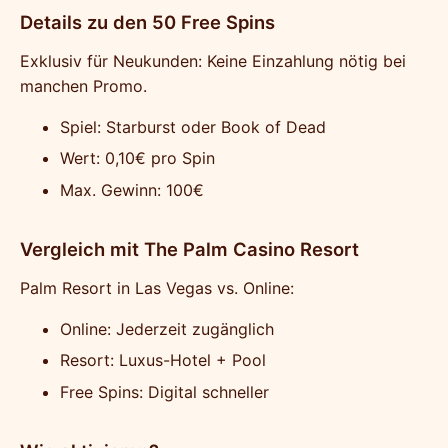
Details zu den 50 Free Spins
Exklusiv für Neukunden: Keine Einzahlung nötig bei
manchen Promo.
Spiel: Starburst oder Book of Dead
Wert: 0,10€ pro Spin
Max. Gewinn: 100€
Vergleich mit The Palm Casino Resort
Palm Resort in Las Vegas vs. Online:
Online: Jederzeit zugänglich
Resort: Luxus-Hotel + Pool
Free Spins: Digital schneller