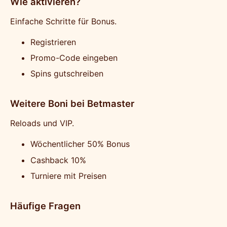
Wie aktivieren?
Einfache Schritte für Bonus.
Registrieren
Promo-Code eingeben
Spins gutschreiben
Weitere Boni bei Betmaster
Reloads und VIP.
Wöchentlicher 50% Bonus
Cashback 10%
Turniere mit Preisen
Häufige Fragen