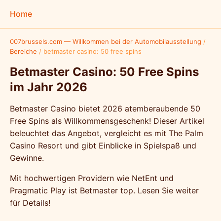
Home
007brussels.com — Willkommen bei der Automobilausstellung
/
Bereiche
/
betmaster casino: 50 free spins
Betmaster Casino: 50 Free Spins
im Jahr 2026
Betmaster Casino bietet 2026 atemberaubende 50
Free Spins als Willkommensgeschenk! Dieser Artikel
beleuchtet das Angebot, vergleicht es mit The Palm
Casino Resort und gibt Einblicke in Spielspaß und
Gewinne.
Mit hochwertigen Providern wie NetEnt und
Pragmatic Play ist Betmaster top. Lesen Sie weiter
für Details!