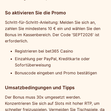
So aktivieren Sie die Promo
Schritt-für-Schritt-Anleitung: Melden Sie sich an,
zahlen Sie mindestens 10 € ein und wählen Sie den
Bonus im Kassenbereich. Der Code 'SEPT2026' ist
erforderlich.
Registrieren bei bet365 Casino
Einzahlung per PayPal, Kreditkarte oder
Sofortüberweisung
Bonuscode eingeben und Promo bestätigen
Umsatzbedingungen und Tipps
Der Bonus muss 30x umgesetzt werden.
Konzentrieren Sie sich auf Slots mit hoher RTP, um
schneller freizuspielen. Vermeiden Sie Tischspiele, da