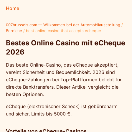
Home
007brussels.com — Willkommen bei der Automobilausstellung
/
Bereiche
/
best online casino that accepts echeque
Bestes Online Casino mit eCheque
2026
Das beste Online-Casino, das eCheque akzeptiert,
vereint Sicherheit und Bequemlichkeit. 2026 sind
eCheque-Zahlungen bei Top-Plattformen beliebt für
direkte Banktransfers. Dieser Artikel vergleicht die
besten Optionen.
eCheque (elektronischer Scheck) ist gebührenarm
und sicher, Limits bis 5000 €.
Vorteile von eCheque-Casinos