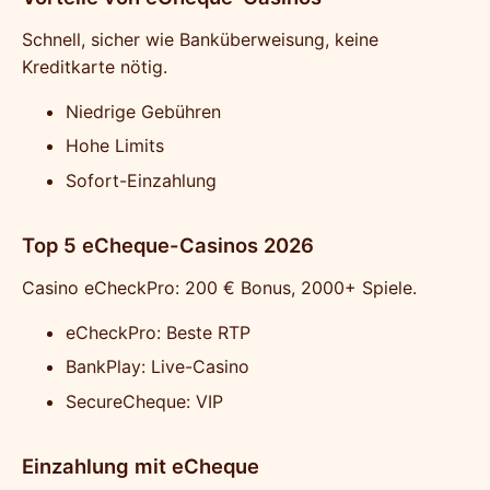
Schnell, sicher wie Banküberweisung, keine
Kreditkarte nötig.
Niedrige Gebühren
Hohe Limits
Sofort-Einzahlung
Top 5 eCheque-Casinos 2026
Casino eCheckPro: 200 € Bonus, 2000+ Spiele.
eCheckPro: Beste RTP
BankPlay: Live-Casino
SecureCheque: VIP
Einzahlung mit eCheque