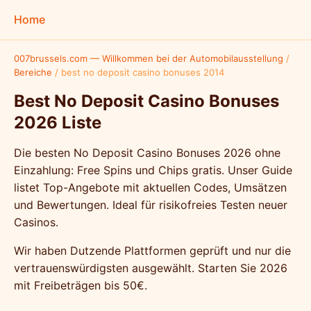
Home
007brussels.com — Willkommen bei der Automobilausstellung
/
Bereiche
/
best no deposit casino bonuses 2014
Best No Deposit Casino Bonuses
2026 Liste
Die besten No Deposit Casino Bonuses 2026 ohne
Einzahlung: Free Spins und Chips gratis. Unser Guide
listet Top-Angebote mit aktuellen Codes, Umsätzen
und Bewertungen. Ideal für risikofreies Testen neuer
Casinos.
Wir haben Dutzende Plattformen geprüft und nur die
vertrauenswürdigsten ausgewählt. Starten Sie 2026
mit Freibeträgen bis 50€.