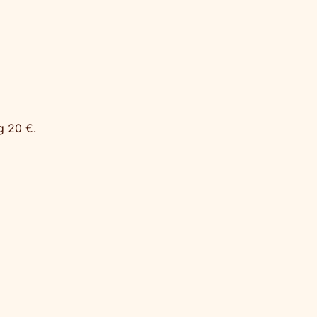
g 20 €.