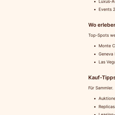
Luxus-Au
Events 
Wo erlebe
Top-Spots we
Monte C
Geneva 
Las Veg
Kauf-Tipps
Für Sammler.
Auktion
Replicas
Leasing