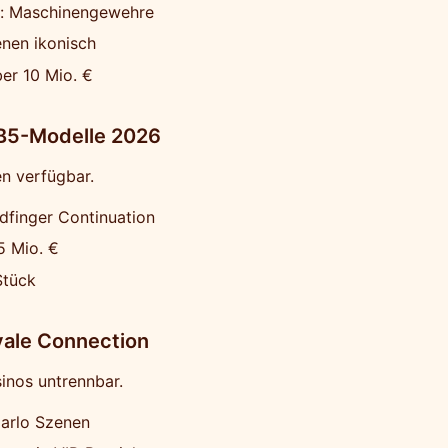
: Maschinengewehre
nen ikonisch
er 10 Mio. €
DB5-Modelle 2026
n verfügbar.
dfinger Continuation
,5 Mio. €
Stück
yale Connection
inos untrennbar.
arlo Szenen