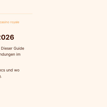
casino royale
2026
. Dieser Guide
indungen im
pecs und wo
.