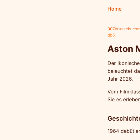
Home
007brussels.com
db5
Aston 
Der ikonisch
beleuchtet d
Jahr 2026.
Vom Filmklass
Sie es erlebe
Geschichte
1964 debütier