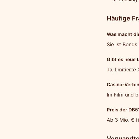
Häufige F
Was macht di
Sie ist Bonds
Gibt es neue
Ja, limitiert
Casino-Verbi
Im Film und b
Preis der DB5
Ab 3 Mio. € fü
Verwandt