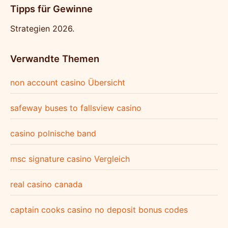
Tipps für Gewinne
Strategien 2026.
Verwandte Themen
non account casino Übersicht
safeway buses to fallsview casino
casino polnische band
msc signature casino Vergleich
real casino canada
captain cooks casino no deposit bonus codes