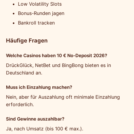
Low Volatility Slots
Bonus-Runden jagen
Bankroll tracken
Häufige Fragen
Welche Casinos haben 10 € No-Deposit 2026?
DrückGlück, NetBet und BingBong bieten es in
Deutschland an.
Muss ich Einzahlung machen?
Nein, aber für Auszahlung oft minimale Einzahlung
erforderlich.
Sind Gewinne auszahlbar?
Ja, nach Umsatz (bis 100 € max.).